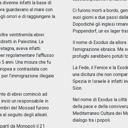
 divenne infatti la base di
 ora guardavano al mare con
Ci furono morti a bordo, gent
gli orrori e di raggiungere la
suoi giorni a due passi dall
Dopodiché gli inglesi riman
Poppendorf, un ex lager tras
ltre ventitremila ebrei
diretti in Palestina. La
Il nome di Exodus da allora s
etagna, aveva infatti
l’emigrazione ebraica. Ma so
er regolamentare l’afflusso
profughi sarebbero potuti to
in 5 anni. Una misura che fu
La Fede, il Fenice e la Exod
uropea e contrastata con
una dicitura che non compare
per l’immigrazione illegale
Spezia in Israele è infatti 
Sion.
nte di ebrei cominciò ad
Nel nome di Exodus la città 
 inviò un responsabile in
della pace e della conviven
 membri del Mossad furono
Mediterraneo Cultura dei Mar
ca al seguito degli alleati.
dialogo tra i popoli.
) partì da Monopoli il 21