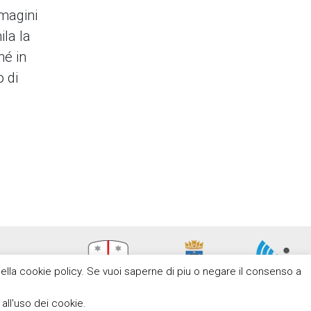
mmagini
la la
hé in
 di
e nella cookie policy. Se vuoi saperne di piu o negare il consenso a
ll'uso dei cookie.