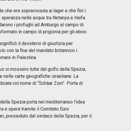
e che era sopravissuta ai lager e che finì i
a speranza nelle acque tra Netanya e Haifa.
darono i profughi ad Amburgo al campo di
formato in campo di prigionia per gli ebrei.
ignificò il desiderio di giustizia per
lo con la fine del mandato britannico i
rnare in Palestina.
us si mossero tutte dal golfo della Spezia,
 nelle carte geografiche israeliane. La
indicata col nome di “Schàar Zion” Porta di
della Spezia porta nel mediterraneo l’idea
za e opera tramite il Comitato Euro
i, presieduto dal sindaco della Spezia, per il