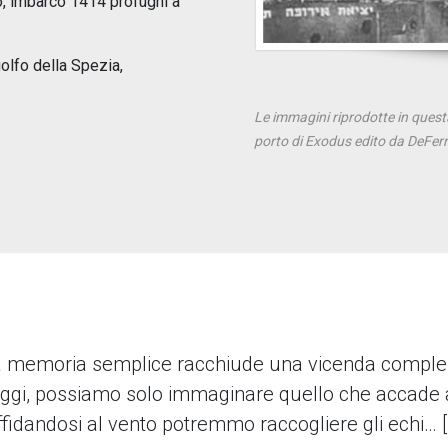
lo, imbarcò 1414 profughi a
olfo della Spezia,
Le immagini riprodotte in questa
porto di Exodus edito da DeFerr
 memoria semplice racchiude una vicenda comple
oggi, possiamo solo immaginare quello che accade a
ffidandosi al vento potremmo raccogliere gli echi… [