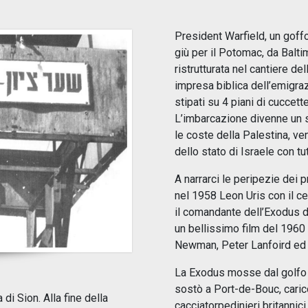
President Warfield, un goffo
giù per il Potomac, da Balti
ristrutturata nel cantiere de
impresa biblica dell’emigra
stipati su 4 piani di cuccett
L’imbarcazione divenne un 
le coste della Palestina, ven
dello stato di Israele con 
A narrarci le peripezie dei 
nel 1958 Leon Uris con il c
il comandante dell’Exodus 
un bellissimo film del 1960
Newman, Peter Lanfoird ed 
La Exodus mosse dal golfo d
sostò a Port-de-Bouc, caricò
di Sion. Alla fine della
cacciatorpedinieri britannici 