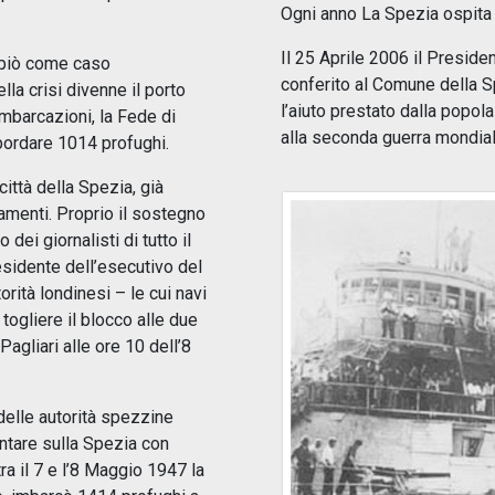
Ogni anno La Spezia ospita i
Il 25 Aprile 2006 il Presid
ppiò come caso
conferito al Comune della Sp
la crisi divenne il porto
l’aiuto prestato dalla popo
mbarcazioni, la Fede di
alla seconda guerra mondial
bordare 1014 profughi.
città della Spezia, già
amenti. Proprio il sostegno
dei giornalisti di tutto il
esidente dell’esecutivo del
orità londinesi – le cui navi
togliere il blocco alle due
agliari alle ore 10 dell’8
delle autorità spezzine
ntare sulla Spezia con
ra il 7 e l’8 Maggio 1947 la