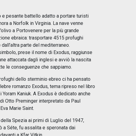
 e pesante battello adatto a portare turisti
mora a Norfolk in Virginia. La nave venne
ll’olivo a Portovenere per la più grande
zione ebraica: trasportare 4515 profughi
e dall’altra parte del mediterraneo.
simbolo, prese il nome di Exodus, raggiunse
ne attaccata dagli inglesi e avviò la nascita
tutte le conseguenze che sappiamo.
profughi dello sterminio ebreo ci ha pensato
elebre romanzo Exodus, tema ripreso nel libro
di Yoram Kaniuk. A Exodus è dedicato anche
 di Otto Preminger interpretato da Paul
Eva Marie Saint.
ella Spezia ai primi di Luglio del 1947,
 a Séte, fu assalita e speronata dai
davanti a Kfar Vitkin.