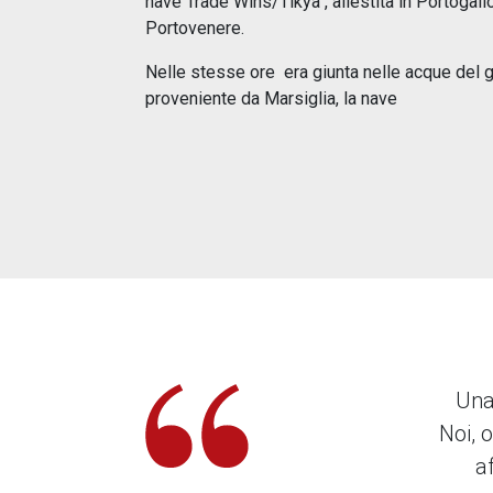
nave Trade Wins/Tikya , allestita in Portogal
Portovenere.
Nelle stesse ore era giunta nelle acque del g
proveniente da Marsiglia, la nave
Una
Noi, 
a