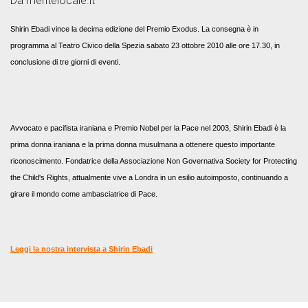
Da mentelocale.it
Shirin Ebadi
vince la decima edizione del
Premio Exodus
. La consegna è in
programma al Teatro Civico della Spezia sabato
23 ottobre 2010
alle ore 17.30, in
conclusione di tre giorni di eventi.
Avvocato e pacifista iraniana e Premio Nobel per la Pace nel 2003,
Shirin Ebadi
è la
prima donna iraniana e la prima donna musulmana a ottenere questo importante
riconoscimento. Fondatrice della Associazione Non Governativa Society for Protecting
the Child's Rights, attualmente vive a Londra in un esilio autoimposto, continuando a
girare il mondo come ambasciatrice di Pace.
Leggi la nostra intervista a Shirin Ebadi