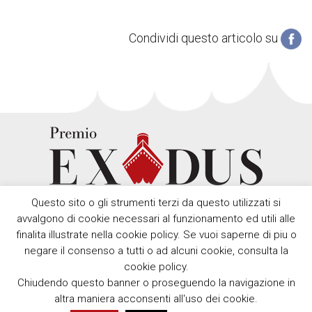
Condividi questo articolo su
Questo sito o gli strumenti terzi da questo utilizzati si
avvalgono di cookie necessari al funzionamento ed utili alle
finalita illustrate nella cookie policy. Se vuoi saperne di piu o
negare il consenso a tutti o ad alcuni cookie, consulta la
cookie policy.
Chiudendo questo banner o proseguendo la navigazione in
Copyright © Premio Exodus 2012 - 2026 Comune della Spezia,
altra maniera acconsenti all'uso dei cookie.
Piazza Europa, 1 – 19124 La Spezia - Partita IVA 00211160114 -