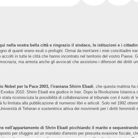
 nella vostra bella città e ringrazio il sindaco, le istituzioni e i cittadi
o di quanti erano esuli o profughi. Ormai da trent'anni i miei concittadini iran
accolti in tutte le città che hanno incontrato nel territorio del vostro Paese. 
democrazia, ma arresta anche gli avvocati che assistono i difensori dei diritti u
io Nobel per la Pace 2003, l'iraniana Shirin Ebadi
, che questa mattina ha r
 Exodus 2010. Shirin Ebadi era giudice in Iran. Dopo la Rivoluzione Islamica d
ata riconosciuta la possibilità di collaborazione al tribunale con il ruolo di 'e
tà fu limitata alla pubblicazione di numerosi libri e articoli. Solo nel 1992 ot
iversità di Teheran e sostenitrice attiva dei movimenti per i diritti femminili 
one nell'appartamento di Shrin Ebadi picchiando il marito e sequestrando
mposto per sfuggire ad un mandato d'arresto per presunta evasione fiscale, che 