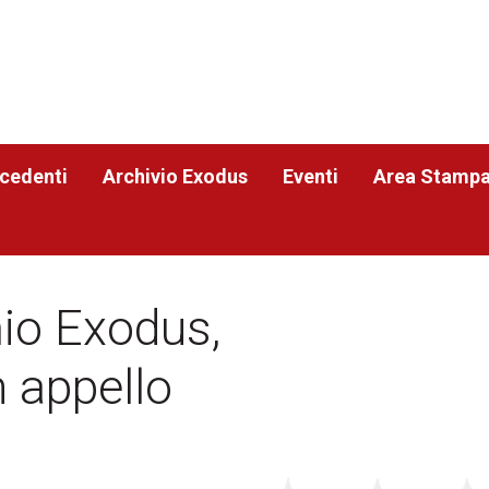
ecedenti
Archivio Exodus
Eventi
Area Stamp
io Exodus,
n appello