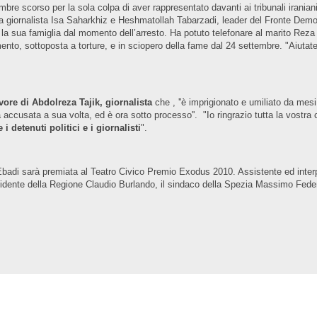
re scorso per la sola colpa di aver rappresentato davanti ai tribunali iraniani i 
i, la giornalista Isa Saharkhiz e Heshmatollah Tabarzadi, leader del Fronte Demo
dere la sua famiglia dal momento dell’arresto. Ha potuto telefonare al marito R
mento, sottoposta a torture, e in sciopero della fame dal 24 settembre. "Aiuta
vore di Abdolreza Tajik, giornalista
che , ''è imprigionato e umiliato da mes
accusata a sua volta, ed è ora sotto processo''. "Io ringrazio tutta la vostra c
 detenuti politici e i giornalisti
".
badi sarà premiata al Teatro Civico Premio Exodus 2010. Assistente ed inte
esidente della Regione Claudio Burlando, il sindaco della Spezia Massimo Fede