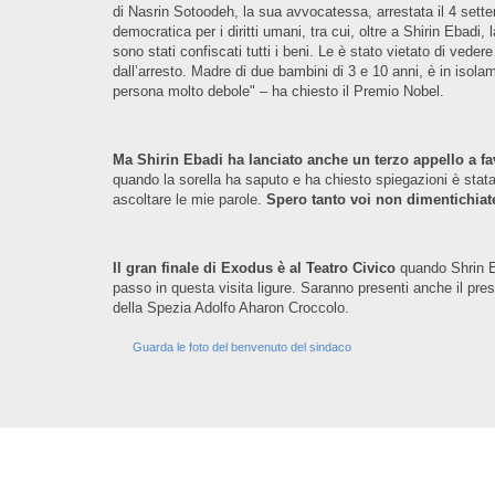
di Nasrin Sotoodeh, la sua avvocatessa, arrestata il 4 settemb
democratica per i diritti umani, tra cui, oltre a Shirin Ebad
sono stati confiscati tutti i beni. Le è stato vietato di ve
dall’arresto. Madre di due bambini di 3 e 10 anni, è in isola
persona molto debole" – ha chiesto il Premio Nobel.
Ma Shirin Ebadi ha lanciato anche un terzo appello a fa
quando la sorella ha saputo e ha chiesto spiegazioni è stata 
ascoltare le mie parole.
Spero tanto voi non dimentichiate i
Il gran finale di Exodus è al Teatro Civico
quando Shrin E
passo in questa visita ligure. Saranno presenti anche il pr
della Spezia Adolfo Aharon Croccolo.
Guarda le foto del benvenuto del sindaco