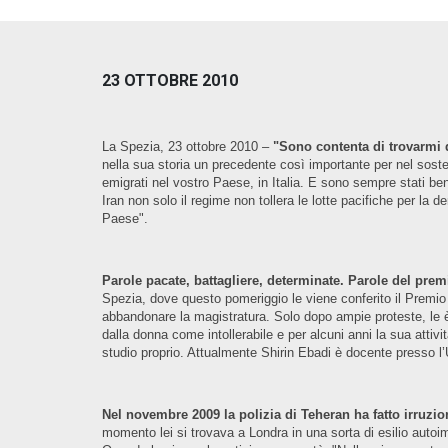
23 OTTOBRE 2010
La Spezia, 23 ottobre 2010 –
"Sono contenta di trovarmi qui
nella sua storia un precedente così importante per nel sostegn
emigrati nel vostro Paese, in Italia. E sono sempre stati ben 
Iran non solo il regime non tollera le lotte pacifiche per la 
Paese".
Parole pacate, battagliere, determinate. Parole del prem
Spezia, dove questo pomeriggio le viene conferito il Premio
abbandonare la magistratura. Solo dopo ampie proteste, le è st
dalla donna come intollerabile e per alcuni anni la sua attivi
studio proprio. Attualmente Shirin Ebadi è docente presso l’Un
Nel novembre 2009 la polizia di Teheran ha fatto irruzi
momento lei si trovava a Londra in una sorta di esilio autoi