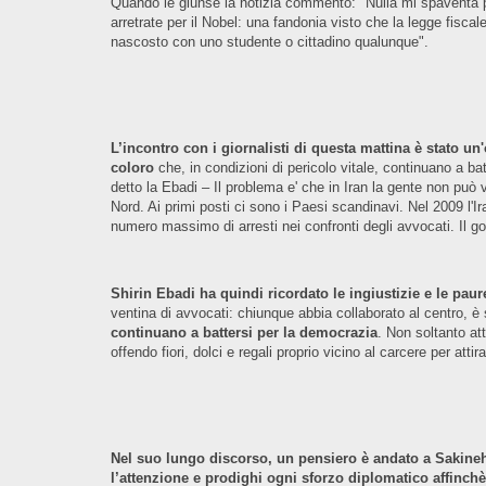
Quando le giunse la notizia commentò: "Nulla mi spaventa pi
arretrate per il Nobel: una fandonia visto che la legge fisc
nascosto con uno studente o cittadino qualunque".
L’incontro con i giornalisti di questa mattina è stato un'
coloro
che, in condizioni di pericolo vitale, continuano a bat
detto la Ebadi – Il problema e' che in Iran la gente non può v
Nord. Ai primi posti ci sono i Paesi scandinavi. Nel 2009 l'I
numero massimo di arresti nei confronti degli avvocati. Il gov
Shirin Ebadi ha quindi ricordato le ingiustizie e le paure
ventina di avvocati: chiunque abbia collaborato al centro, è 
continuano a battersi per la democrazia
. Non soltanto at
offendo fiori, dolci e regali proprio vicino al carcere per attir
Nel suo lungo discorso, un pensiero è andato a Sakineh A
l’attenzione e prodighi ogni sforzo diplomatico affinch