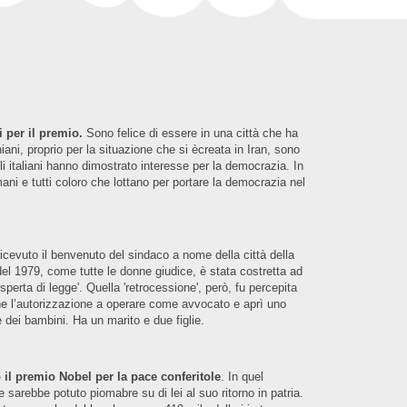
ni per il premio.
Sono felice di essere in una città che ha
iani, proprio per la situazione che si ècreata in Iran, sono
Gli italiani hanno dimostrato interesse per la democrazia. In
mani e tutti coloro che lottano per portare la democrazia nel
icevuto il benvenuto del sindaco a nome della città della
el 1979, come tutte le donne giudice, è stata costretta ad
sperta di legge'. Quella 'retrocessione', però, fu percepita
tenne l’autorizzazione a operare come avvocato e aprì uno
e dei bambini. Ha un marito e due figlie.
 il premio Nobel per la pace conferitole
. In quel
sarebbe potuto piomabre su di lei al suo ritorno in patria.