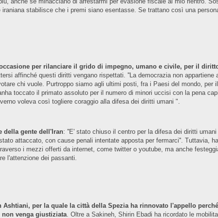
ù, anche se minacciano di arrestarmi per evasione fiscale al mio rientro. So
ale iraniana stabilisce che i premi siano esentasse. Se trattano così una pers
occasione per rilanciare il grido di impegno, umano e civile, per il diritto
tersi affinché questi diritti vengano rispettati. ''La democrazia non appartiene 
otare chi vuole. Purtroppo siamo agli ultimi posti, fra i Paesi del mondo, per il
ranha toccato il primato assoluto per il numero di minori uccisi con la pena cap
erno voleva così togliere coraggio alla difesa dei diritti umani ".
 della gente dell'Iran
: ''E' stato chiuso il centro per la difesa dei diritti um
stato attaccato, con cause penali intentate apposta per fermarci''. Tuttavia, h
traverso i mezzi offerti da internet, come twitter o youtube, ma anche festeggi
are l'attenzione dei passanti.
shtiani, per la quale la città della Spezia ha rinnovato l'appello perché
è non venga giustiziata
. Oltre a Sakineh, Shirin Ebadi ha ricordato le mobili