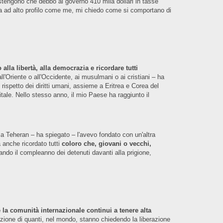
stengono che debbo al governo 410 mila dollari in tasse
ona ad alto profilo come me, mi chiedo come si comportano di
 alla libertà, alla democrazia e ricordare tutti
all'Oriente o all'Occidente, ai musulmani o ai cristiani – ha
 rispetto dei diritti umani, assieme a Eritrea e Corea del
itale. Nello stesso anno, il mio Paese ha raggiunto il
ani a Teheran – ha spiegato – l'avevo fondato con un'altra
a anche ricordato tutti
coloro che, giovani o vecchi,
ando il compleanno dei detenuti davanti alla prigione,
 la comunità internazionale continui a tenere alta
tazione di quanti, nel mondo, stanno chiedendo la liberazione