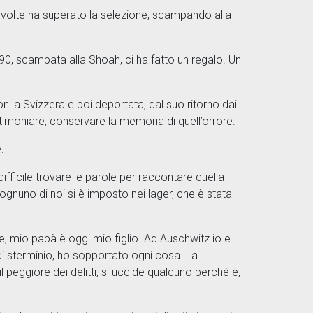
te volte ha superato la selezione, scampando alla
190, scampata alla Shoah, ci ha fatto un regalo. Un
on la Svizzera e poi deportata, dal suo ritorno dai
estimoniare, conservare la memoria di quell’orrore.
e.
fficile trovare le parole per raccontare quella
e ognuno di noi si è imposto nei lager, che è stata
one, mio papà è oggi mio figlio. Ad Auschwitz io e
 di sterminio, ho sopportato ogni cosa. La
il peggiore dei delitti, si uccide qualcuno perché è,