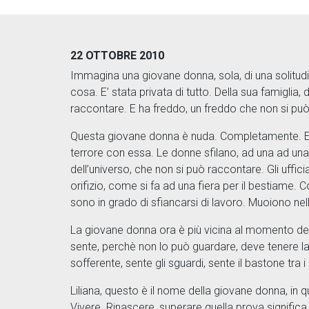
22 OTTOBRE 2010
Immagina una giovane donna, sola, di una solitud
cosa. E’ stata privata di tutto. Della sua famigli
raccontare. E ha freddo, un freddo che non si può
Questa giovane donna è nuda. Completamente. E’ in
terrore con essa. Le donne sfilano, ad una ad una, 
dell’universo, che non si può raccontare. Gli uffic
orifizio, come si fa ad una fiera per il bestiame.
sono in grado di sfiancarsi di lavoro. Muoiono ne
La giovane donna ora è più vicina al momento della
sente, perchè non lo può guardare, deve tenere la te
sofferente, sente gli sguardi, sente il bastone tra
Liliana, questo è il nome della giovane donna, in qu
Vivere. Rinascere, superare quella prova significa