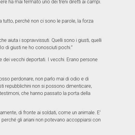
ere ha mai fermato uno dei treni diretti ai campi.
tutto, perché non ci sono le parole, la forza
iuta i sopravvissuti. Quelli sono i giusti, quelli
o di giusti ne ho conosciuti pochi.”
e dei vecchi deportati. I vecchi. Erano persone
 posso perdonare, non parlo mai di odio e di
ti repubblichini non si possono dimenticare,
 testimoni, che hanno passato la porta della
ente, di fronte ai soldati, come un animale. E’
o perché gli ariani non potevano accoppiarsi con