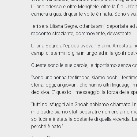
Liliana adesso è oltre Menghele, oltre la fila. Un’
camera a gas, di quante volte è rinata. Sono viva
Ieri sera Liliana Segre, ottanta anni, deportata a
racconto straziante, commovente, devastante.
Liliana Segre all’epoca aveva 13 anni. Arrestata ne
campi di sterminio gira in lungo ed in largo il nos
Queste sono le sue parole, le riportiamo senza co
“sono una nonna testimone, siamo pochi i testimon
storia, oggi, ai giovani, che hanno altri linguaggi,
decisiva. E’ questo il messaggio, la forza della s
“tutti noi sfuggiti alla Shoah abbiamo chiamato i n
mio padre siamo stati separati e non ci siamo mai 
solitudine è stata la costante di quella vicenda. La
perché è nato.”