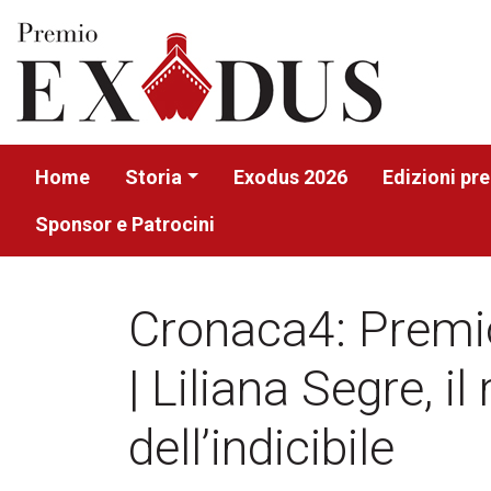
Home
Storia
Exodus 2026
Edizioni pr
Sponsor e Patrocini
Cronaca4: Prem
| Liliana Segre, i
dell’indicibile