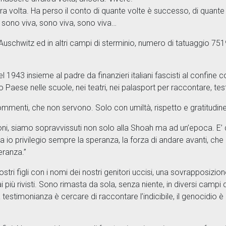
altra volta. Ha perso il conto di quante volte è successo, di quan
, sono viva, sono viva, sono viva…
d Auschwitz ed in altri campi di sterminio, numero di tatuaggio 75
l 1943 insieme al padre da finanzieri italiani fascisti al confine c
tro Paese nelle scuole, nei teatri, nei palasport per raccontare, t
mmenti, che non servono. Solo con umiltà, rispetto e gratitudin
i, siamo sopravvissuti non solo alla Shoah ma ad un’epoca. E’ di
 ma io privilegio sempre la speranza, la forza di andare avanti, ch
peranza.”
ostri figli con i nomi dei nostri genitori uccisi, una sovrapposizi
più rivisti. Sono rimasta da sola, senza niente, in diversi campi
 testimonianza è cercare di raccontare l’indicibile, il genocidio è 