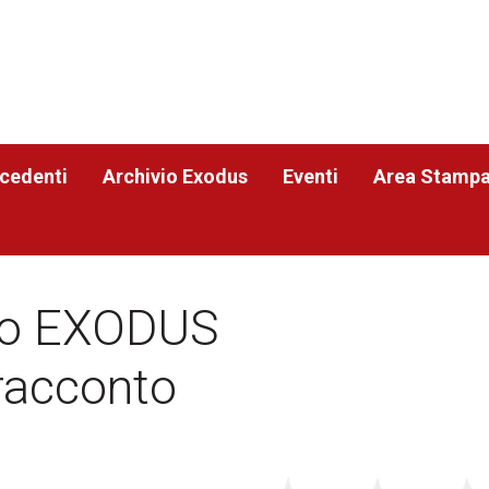
ecedenti
Archivio Exodus
Eventi
Area Stamp
io EXODUS
l racconto