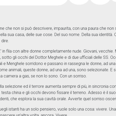
ine che non si può descrivere, impaurita, con una paura che non
a, della sua casa, delle sue cose. Del suo nome. Della sua identi
 dire.
 fila con altre donne completamente nude. Giovani, vecchie. Madr
sotto gli occhi del Dottor Meghele e di due ufficiali delle SS. Occ
iali e Menghele sorridono e passano in rassegna le donne, ad una a
 Come animali, queste donne, ad una ad una, sono selezionate. E s
lla camera a gas, se non lo sono. Con un sorriso.
 selezione ed il terrore aumenta sempre di più, in sincronia con 
sta china e gli occhi devono fissare il terreno. Adesso è il suo tu
 i denti, che esplora la sua cavità orale. Avverte quel sorriso osc
egli istanti ha un solo pensiero, vuole solo una cosa: vivere. Una v
 nascere un’altra volta, ancora. Vivere.