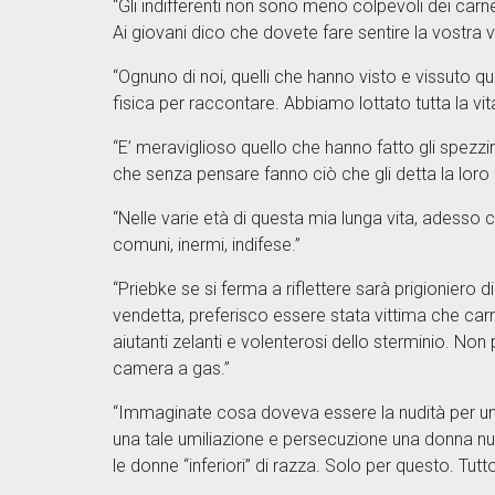
“Gli indifferenti non sono meno colpevoli dei carn
Ai giovani dico che dovete fare sentire la vostra v
“Ognuno di noi, quelli che hanno visto e vissuto q
fisica per raccontare. Abbiamo lottato tutta la vi
“E’ meraviglioso quello che hanno fatto gli spezzin
che senza pensare fanno ciò che gli detta la loro c
“Nelle varie età di questa mia lunga vita, adesso 
comuni, inermi, indifese.”
“Priebke se si ferma a riflettere sarà prigioniero 
vendetta, preferisco essere stata vittima che car
aiutanti zelanti e volenterosi dello sterminio. No
camera a gas.”
“Immaginate cosa doveva essere la nudità per una
una tale umiliazione e persecuzione una donna nu
le donne “inferiori” di razza. Solo per questo. Tutt