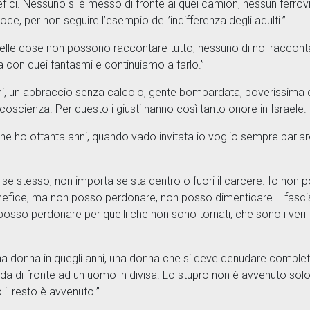
efici. Nessuno si è messo di fronte ai quei camion, nessun ferrovi
oce, per non seguire l’esempio dell’indifferenza degli adulti.”
uelle cose non possono raccontare tutto, nessuno di noi racconta 
ta con quei fantasmi e continuiamo a farlo.”
i, un abbraccio senza calcolo, gente bombardata, poverissima che a
oscienza. Per questo i giusti hanno così tanto onore in Israele. I
che ho ottanta anni, quando vado invitata io voglio sempre parlar
di se stesso, non importa se sta dentro o fuori il carcere. Io non
nefice, ma non posso perdonare, non posso dimenticare. I fascis
n posso perdonare per quelli che non sono tornati, che sono i veri
 donna in quegli anni, una donna che si deve denudare completam
da di fronte ad un uomo in divisa. Lo stupro non è avvenuto sol
o il resto è avvenuto.”