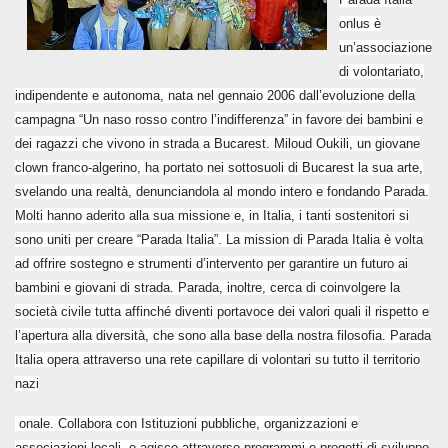
onlus è
un’associazione
di volontariato,
indipendente e autonoma, nata nel gennaio 2006 dall’evoluzione della
campagna “Un naso rosso contro l’indifferenza” in favore dei bambini e
dei ragazzi che vivono in strada a Bucarest. Miloud Oukili, un giovane
clown franco-algerino, ha portato nei sottosuoli di Bucarest la sua arte,
svelando una realtà, denunciandola al mondo intero e fondando Parada.
Molti hanno aderito alla sua missione e, in Italia, i tanti sostenitori si
sono uniti per creare “Parada Italia”. La mission di Parada Italia è volta
ad offrire sostegno e strumenti d’intervento per garantire un futuro ai
bambini e giovani di strada. Parada, inoltre, cerca di coinvolgere la
società civile tutta affinché diventi portavoce dei valori quali il rispetto e
l’apertura alla diversità, che sono alla base della nostra filosofia. Parada
Italia opera attraverso una rete capillare di volontari su tutto il territorio
nazi
onale. Collabora con Istituzioni pubbliche, organizzazioni e
associazioni locali, e agisce attraverso programmi e progetti di sviluppo