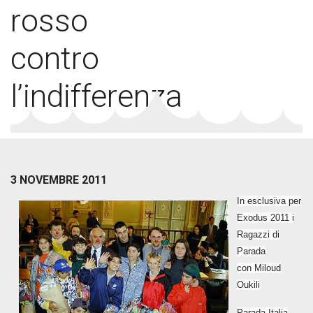
rosso
contro
l’indifferenza
3 NOVEMBRE 2011
In esclusiva per
Exodus 2011 i
Ragazzi di
Parada
con
Miloud
Oukili
Parada Italia