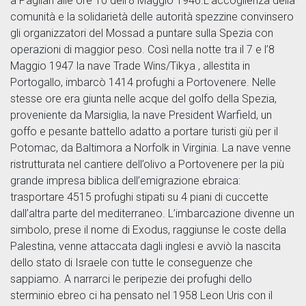
a Pagliari alle ore 10 dell’8 Maggio 1946.L’accoglienza della
comunità e la solidarietà delle autorità spezzine convinsero
gli organizzatori del Mossad a puntare sulla Spezia con
operazioni di maggior peso. Così nella notte tra il 7 e l’8
Maggio 1947 la nave Trade Wins/Tikya , allestita in
Portogallo, imbarcò 1414 profughi a Portovenere. Nelle
stesse ore era giunta nelle acque del golfo della Spezia,
proveniente da Marsiglia, la nave President Warfield, un
goffo e pesante battello adatto a portare turisti giù per il
Potomac, da Baltimora a Norfolk in Virginia. La nave venne
ristrutturata nel cantiere dell’olivo a Portovenere per la più
grande impresa biblica dell’emigrazione ebraica:
trasportare 4515 profughi stipati su 4 piani di cuccette
dall’altra parte del mediterraneo. L’imbarcazione divenne un
simbolo, prese il nome di Exodus, raggiunse le coste della
Palestina, venne attaccata dagli inglesi e avviò la nascita
dello stato di Israele con tutte le conseguenze che
sappiamo. A narrarci le peripezie dei profughi dello
sterminio ebreo ci ha pensato nel 1958 Leon Uris con il