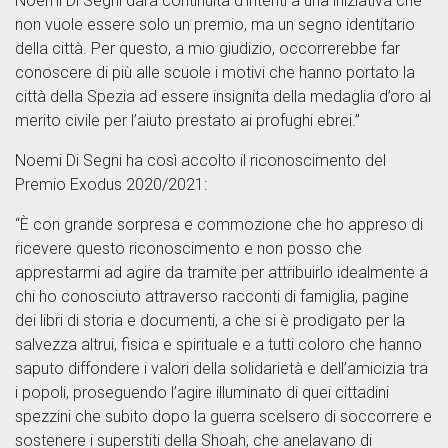
Noemi Di Segni darà continuità d’intenti a una iniziativa che
non vuole essere solo un premio, ma un segno identitario
della città. Per questo, a mio giudizio, occorrerebbe far
conoscere di più alle scuole i motivi che hanno portato la
città della Spezia ad essere insignita della medaglia d’oro al
merito civile per l’aiuto prestato ai profughi ebrei.”
Noemi Di Segni ha così accolto il riconoscimento del
Premio Exodus 2020/2021:
“È con grande sorpresa e commozione che ho appreso di
ricevere questo riconoscimento e non posso che
apprestarmi ad agire da tramite per attribuirlo idealmente a
chi ho conosciuto attraverso racconti di famiglia, pagine
dei libri di storia e documenti, a che si è prodigato per la
salvezza altrui, fisica e spirituale e a tutti coloro che hanno
saputo diffondere i valori della solidarietà e dell’amicizia tra
i popoli, proseguendo l’agire illuminato di quei cittadini
spezzini che subito dopo la guerra scelsero di soccorrere e
sostenere i superstiti della Shoah, che anelavano di