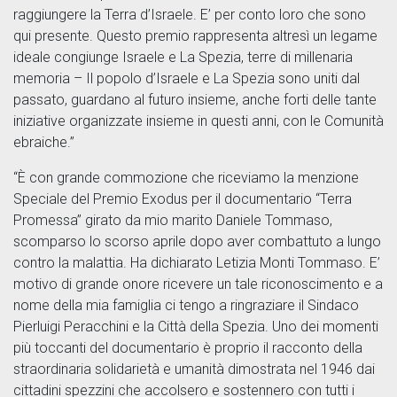
raggiungere la Terra d’Israele. E’ per conto loro che sono
qui presente. Questo premio rappresenta altresì un legame
ideale congiunge Israele e La Spezia, terre di millenaria
memoria – Il popolo d’Israele e La Spezia sono uniti dal
passato, guardano al futuro insieme, anche forti delle tante
iniziative organizzate insieme in questi anni, con le Comunità
ebraiche.”
“È con grande commozione che riceviamo la menzione
Speciale del Premio Exodus per il documentario “Terra
Promessa” girato da mio marito Daniele Tommaso,
scomparso lo scorso aprile dopo aver combattuto a lungo
contro la malattia. Ha dichiarato Letizia Monti Tommaso. E’
motivo di grande onore ricevere un tale riconoscimento e a
nome della mia famiglia ci tengo a ringraziare il Sindaco
Pierluigi Peracchini e la Città della Spezia. Uno dei momenti
più toccanti del documentario è proprio il racconto della
straordinaria solidarietà e umanità dimostrata nel 1946 dai
cittadini spezzini che accolsero e sostennero con tutti i