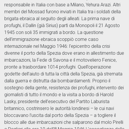
responsabile in Italia con base a Milano, Yehura Arazi. Altri
membri del Mossad furono inviati in Italia tra i soldati della
brigata ebraica al seguito degli alleati. La prima nave di
profughi, il Dallin (già Sirius) partì da Monopoli il 21 Agosto
1945 con soli 35 immigrati a bordo. La questione
dell’immigrazione ebraica scoppiò come caso
internazionale nel Maggio 1946: l’epicentro della crisi
divenne il porto della Spezia dove erano in allestimento due
imbarcazioni, la Fede di Savona e il motoveliero Fenice,
pronte a trasbordare 1014 profughi. Quell’operazione
godette dell’aiuto di tutta la città della Spezia, già stremata
dalla guerra e distrutta dai bombardamenti. Proprio il
sostegno della gente, resistenza dei profughi, intervento dei
giornalisti di tutto il mondo e la visita a bordo di Harold
Lasky, presidente dell’esecutivo del Partito Laburista
britannico, costrinsero le autorità londinesi – le cui navi
bloccavano l’uscita dal porto della Spezia – a togliere il
blocco alle due imbarcazioni che salparono dal molo Pirelli