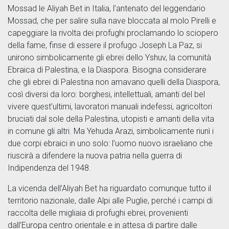
Mossad le Aliyah Bet in Italia, l’antenato del leggendario
Mossad, che per salire sulla nave bloccata al molo Pirelli e
capeggiare la rivolta dei profughi proclamando lo sciopero
della fame, finse di essere il profugo Joseph La Paz, si
unirono simbolicamente gli ebrei dello Yshuv, la comunità
Ebraica di Palestina, e la Diaspora. Bisogna considerare
che gli ebrei di Palestina non amavano quelli della Diaspora,
così diversi da loro: borghesi, intellettuali, amanti del bel
vivere quest’ultimi, lavoratori manuali indefessi, agricoltori
bruciati dal sole della Palestina, utopisti e amanti della vita
in comune gli altri. Ma Yehuda Arazi, simbolicamente riunì i
due corpi ebraici in uno solo: l’uomo nuovo israeliano che
riuscirà a difendere la nuova patria nella guerra di
Indipendenza del 1948.
La vicenda dell’Aliyah Bet ha riguardato comunque tutto il
territorio nazionale, dalle Alpi alle Puglie, perché i campi di
raccolta delle migliaia di profughi ebrei, provenienti
dall’Europa centro orientale e in attesa di partire dalle