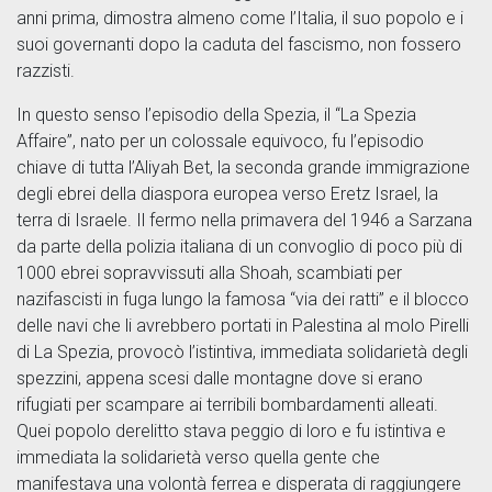
anni prima, dimostra almeno come l’Italia, il suo popolo e i
suoi governanti dopo la caduta del fascismo, non fossero
razzisti.
In questo senso l’episodio della Spezia, il “La Spezia
Affaire”, nato per un colossale equivoco, fu l’episodio
chiave di tutta l’Aliyah Bet, la seconda grande immigrazione
degli ebrei della diaspora europea verso Eretz Israel, la
terra di Israele. Il fermo nella primavera del 1946 a Sarzana
da parte della polizia italiana di un convoglio di poco più di
1000 ebrei sopravvissuti alla Shoah, scambiati per
nazifascisti in fuga lungo la famosa “via dei ratti” e il blocco
delle navi che li avrebbero portati in Palestina al molo Pirelli
di La Spezia, provocò l’istintiva, immediata solidarietà degli
spezzini, appena scesi dalle montagne dove si erano
rifugiati per scampare ai terribili bombardamenti alleati.
Quei popolo derelitto stava peggio di loro e fu istintiva e
immediata la solidarietà verso quella gente che
manifestava una volontà ferrea e disperata di raggiungere