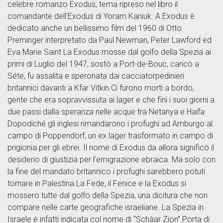
celebre romanzo Exodus, tema ripreso nel libro il
comandante dell’Exodus di Yoram Kaniuk. A Exodus è
dedicato anche un bellissimo film del 1960 di Otto
Preminger interpretato da Paul Newman, Peter Lawford ed
Eva Marie Saint.La Exodus mosse dal golfo della Spezia ai
primi di Luglio del 1947, sostò a Port-de-Bouc, caricò a
Séte, fu assalita e speronata dai cacciatorpedinieri
britannici davanti a Kfar Vitkin.Ci furono morti a bordo,
gente che era sopravvissuta ai lager e che finì i suoi giorni a
due passi dalla speranza nelle acque tra Netanya e Haifa.
Dopodiché gli inglesi rimandarono i profughi ad Amburgo al
campo di Poppendorf, un ex lager trasformato in campo di
prigionia per gli ebrei. Il nome di Exodus da allora significò il
desiderio di giustizia per l’emigrazione ebraica. Ma solo con
la fine del mandato britannico i profughi sarebbero potuti
tornare in Palestina.La Fede, il Fenice e la Exodus si
mossero tutte dal golfo della Spezia, una dicitura che non
compare nelle carte geografiche israeliane. La Spezia in
Israele è infatti indicata col nome di “Schàar Zion” Porta di