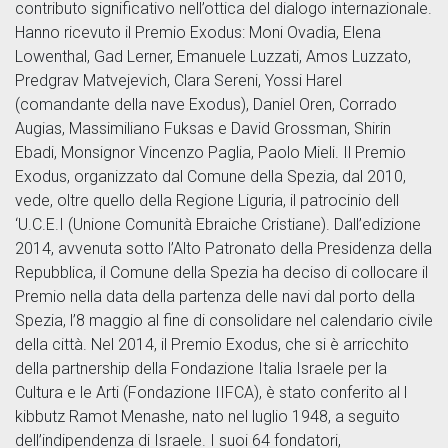
contributo significativo nell’ottica del dialogo internazionale.
Hanno ricevuto il Premio Exodus: Moni Ovadia, Elena
Lowenthal, Gad Lerner, Emanuele Luzzati, Amos Luzzato,
Predgrav Matvejevich, Clara Sereni, Yossi Harel
(comandante della nave Exodus), Daniel Oren, Corrado
Augias, Massimiliano Fuksas e David Grossman, Shirin
Ebadi, Monsignor Vincenzo Paglia, Paolo Mieli. Il Premio
Exodus, organizzato dal Comune della Spezia, dal 2010,
vede, oltre quello della Regione Liguria, il patrocinio dell
‘U.C.E.I (Unione Comunità Ebraiche Cristiane). Dall’edizione
2014, avvenuta sotto l’Alto Patronato della Presidenza della
Repubblica, il Comune della Spezia ha deciso di collocare il
Premio nella data della partenza delle navi dal porto della
Spezia, l’8 maggio al fine di consolidare nel calendario civile
della città. Nel 2014, il Premio Exodus, che si è arricchito
della partnership della Fondazione Italia Israele per la
Cultura e le Arti (Fondazione IIFCA), è stato conferito al l
kibbutz Ramot Menashe, nato nel luglio 1948, a seguito
dell’indipendenza di Israele. I suoi 64 fondatori,