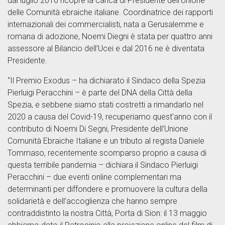
dal luglio 2016 ricopre la carica di Presidente dell’Unione
delle Comunità ebraiche italiane. Coordinatrice dei rapporti
internazionali dei commercialisti, nata a Gerusalemme e
romana di adozione, Noemi Diegni è stata per quattro anni
assessore al Bilancio dell’Ucei e dal 2016 ne è diventata
Presidente.
“Il Premio Exodus – ha dichiarato il Sindaco della Spezia
Pierluigi Peracchini – è parte del DNA della Città della
Spezia, e sebbene siamo stati costretti a rimandarlo nel
2020 a causa del Covid-19, recuperiamo quest’anno con il
contributo di Noemi Di Segni, Presidente dell’Unione
Comunità Ebraiche Italiane e un tributo al regista Daniele
Tommaso, recentemente scomparso proprio a causa di
questa terribile pandemia – dichiara il Sindaco Pierluigi
Peracchini – due eventi online complementari ma
determinanti per diffondere e promuovere la cultura della
solidarietà e dell’accoglienza che hanno sempre
contraddistinto la nostra Città, Porta di Sion: il 13 maggio