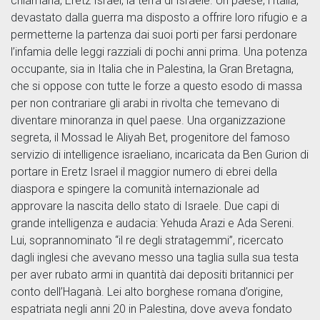
chiamarla, Eretz Israel, la terra di Israele. Un paese, l’Italia,
devastato dalla guerra ma disposto a offrire loro rifugio e a
permetterne la partenza dai suoi porti per farsi perdonare
l’infamia delle leggi razziali di pochi anni prima. Una potenza
occupante, sia in Italia che in Palestina, la Gran Bretagna,
che si oppose con tutte le forze a questo esodo di massa
per non contrariare gli arabi in rivolta che temevano di
diventare minoranza in quel paese. Una organizzazione
segreta, il Mossad le Aliyah Bet, progenitore del famoso
servizio di intelligence israeliano, incaricata da Ben Gurion di
portare in Eretz Israel il maggior numero di ebrei della
diaspora e spingere la comunità internazionale ad
approvare la nascita dello stato di Israele. Due capi di
grande intelligenza e audacia: Yehuda Arazi e Ada Sereni.
Lui, soprannominato “il re degli stratagemmi”, ricercato
dagli inglesi che avevano messo una taglia sulla sua testa
per aver rubato armi in quantità dai depositi britannici per
conto dell’Haganà. Lei alto borghese romana d’origine,
espatriata negli anni 20 in Palestina, dove aveva fondato