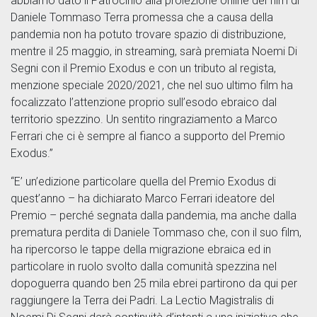
abbiamo dato il Patrocinio alla proiezione online del film di
Daniele Tommaso Terra promessa che a causa della
pandemia non ha potuto trovare spazio di distribuzione,
mentre il 25 maggio, in streaming, sarà premiata Noemi Di
Segni con il Premio Exodus e con un tributo al regista,
menzione speciale 2020/2021, che nel suo ultimo film ha
focalizzato l’attenzione proprio sull’esodo ebraico dal
territorio spezzino. Un sentito ringraziamento a Marco
Ferrari che ci è sempre al fianco a supporto del Premio
Exodus.”
“E’ un’edizione particolare quella del Premio Exodus di
quest’anno – ha dichiarato Marco Ferrari ideatore del
Premio – perché segnata dalla pandemia, ma anche dalla
prematura perdita di Daniele Tommaso che, con il suo film,
ha ripercorso le tappe della migrazione ebraica ed in
particolare in ruolo svolto dalla comunità spezzina nel
dopoguerra quando ben 25 mila ebrei partirono da qui per
raggiungere la Terra dei Padri. La Lectio Magistralis di