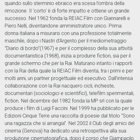
quando sullo sterminio ebraico era scesa l’ombra della
rimozione. Il ‘corto’ è di forte impatto e ottiene un grande
successo. Nel 1962 fonda la REIAC Film con Giannarelli e
Piero Nelli, diventandone amministratore unico. Prima
donna italiana a misurarsi con una professione totalmente
maschile, dopo i Nastri d’Argento per il mediometraggio
“Diario di bordo”(1967) e per il complesso della sua attività
documentaristica (1968), inizia a produrre fiction, sia per il
grande schermo che per la Rai. Maturano intanto i rapporti
con la Rai della quale la REIAC Film diventa, tra i primi e per
molti anni, un partner progettuale ed esecutivo. Dall’intensa
collaborazione con la Rai nacquero cicli, inchieste,
documentari (sociologici e scientifici), telefilm sperimentali,
fiction. Nel dicembre del 1982 fonda la MP srl con la quale
produce i film di Luigi Faccini. Nel 1999 ha pubblicato per le
Edizioni Cinque Terre una raccolta di poesie dal titolo “Sono
una ragazza che si arrangia”. Nel 2002 il Club degli amici del
cinema (Genova) ha dedicato una retrospettiva alla sua
produzione cinematografica, dopo il corso che Giampaolo