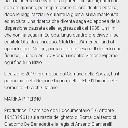
Italia la ricerca si è svolta tra i parenti più stretti, quelli che
non emigrarono, per capire come la loro identità ebraica,
dopo le leggi razziali e durante la guerra, si sia mantenuta
ed evoluta. Una ricerca che diventa saga ed epopea della
dispersione causata dalle leggi razziali del 1938. Un film
che non ha eguali in Europa, lungo quattro ore diviso in sei
capitoli: Ottanta anni dopo; Stati Uniti d’America, land of
opportunities; Noi qui, prima di Giulio Cesare; Il deserto che
fiorisce; Quando Ari Lev Fornari incontrò Simone Piperno;
ogni fine è un inizio.
L’edizione 2019, promossa dal Comune della Spezia, ha il
patrocinio della Regione Liguria, dell’UCEI e l’Unione delle
Comunità Ebraiche Italiane.
MARINA PIPERNO
Produttrice. Esordisce con il documentario “16 ottobre
1943″(1961) sulla razzia del ghetto di Roma, dal testo di
Giacomo De Benedetti e la regia di Ansano Giannarelli,