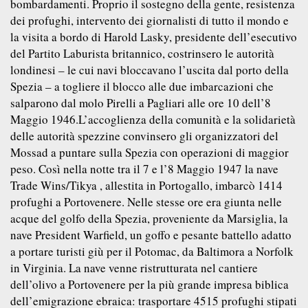
bombardamenti. Proprio il sostegno della gente, resistenza
dei profughi, intervento dei giornalisti di tutto il mondo e
la visita a bordo di Harold Lasky, presidente dell’esecutivo
del Partito Laburista britannico, costrinsero le autorità
londinesi – le cui navi bloccavano l’uscita dal porto della
Spezia – a togliere il blocco alle due imbarcazioni che
salparono dal molo Pirelli a Pagliari alle ore 10 dell’8
Maggio 1946.L’accoglienza della comunità e la solidarietà
delle autorità spezzine convinsero gli organizzatori del
Mossad a puntare sulla Spezia con operazioni di maggior
peso. Così nella notte tra il 7 e l’8 Maggio 1947 la nave
Trade Wins/Tikya , allestita in Portogallo, imbarcò 1414
profughi a Portovenere. Nelle stesse ore era giunta nelle
acque del golfo della Spezia, proveniente da Marsiglia, la
nave President Warfield, un goffo e pesante battello adatto
a portare turisti giù per il Potomac, da Baltimora a Norfolk
in Virginia. La nave venne ristrutturata nel cantiere
dell’olivo a Portovenere per la più grande impresa biblica
dell’emigrazione ebraica: trasportare 4515 profughi stipati