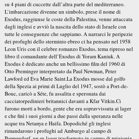
su 4 piani di cuccette dall’altra parte del mediterraneo.
L’imbarcazione divenne un simbolo, prese il nome di
Exodus, raggiunse le coste della Palestina, venne attaccata
dagli inglesi e avviò la nascita dello stato di Israele con
tutte le conseguenze che sappiamo. A narrarci le peripezie
dei profughi dello sterminio ebreo ci ha pensato nel 1958
Leon Uris con il celebre romanzo Exodus, tema ripreso nel
libro il comandante dell’Exodus di Yoram Kaniuk. A
Exodus è dedicato anche un bellissimo film del 1960 di
Otto Preminger interpretato da Paul Newman, Peter
Lawford ed Eva Marie Saint.La Exodus mosse dal golfo
della Spezia ai primi di Luglio del 1947, sostò a Port-de-
Bouc, caricò a Séte, fu assalita e speronata dai
cacciatorpedinieri britannici davanti a Kfar Vitkin.Ci
furono morti a bordo, gente che era sopravvissuta ai lager
e che finì i suoi giorni a due passi dalla speranza nelle
acque tra Netanya e Haifa. Dopodiché gli inglesi
rimandarono i profughi ad Amburgo al campo di
Poppendorf, un ex lager trasformato in campo di prigionia