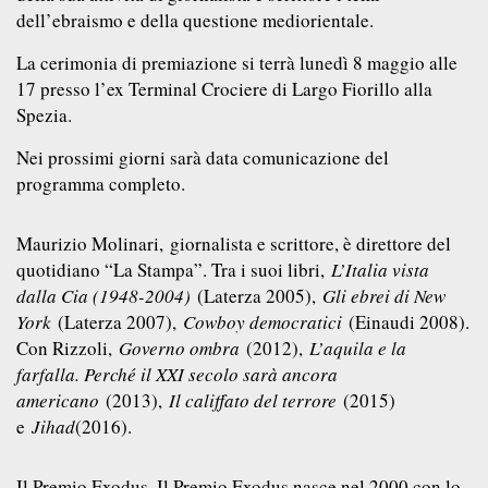
dell’ebraismo e della questione mediorientale.
La cerimonia di premiazione si terrà lunedì 8 maggio alle
17 presso l’ex Terminal Crociere di Largo Fiorillo alla
Spezia.
Nei prossimi giorni sarà data comunicazione del
programma completo.
Maurizio Molinari,
giornalista e scrittore, è direttore del
quotidiano “La Stampa”. Tra i suoi libri,
L’Italia vista
dalla Cia (1948-2004)
(Laterza 2005),
Gli ebrei di New
York
(Laterza 2007),
Cowboy democratici
(Einaudi 2008).
Con Rizzoli,
Governo ombra
(2012),
L’aquila e la
farfalla. Perché il XXI secolo sarà ancora
americano
(2013),
Il califfato del terrore
(2015)
e
Jihad
(2016).
Il Premio Exodus. I
l Premio Exodus nasce nel 2000 con lo