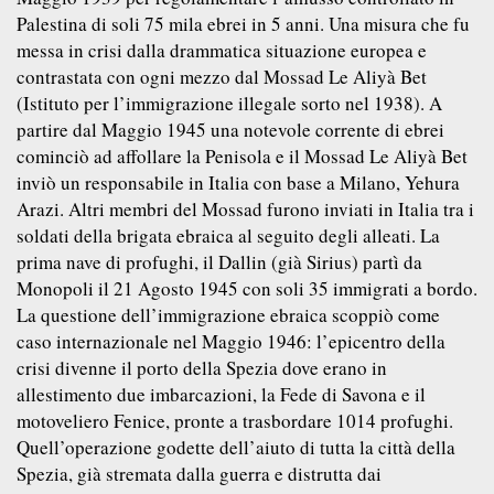
Palestina di soli 75 mila ebrei in 5 anni. Una misura che fu
messa in crisi dalla drammatica situazione europea e
contrastata con ogni mezzo dal Mossad Le Aliyà Bet
(Istituto per l’immigrazione illegale sorto nel 1938). A
partire dal Maggio 1945 una notevole corrente di ebrei
cominciò ad affollare la Penisola e il Mossad Le Aliyà Bet
inviò un responsabile in Italia con base a Milano, Yehura
Arazi. Altri membri del Mossad furono inviati in Italia tra i
soldati della brigata ebraica al seguito degli alleati. La
prima nave di profughi, il Dallin (già Sirius) partì da
Monopoli il 21 Agosto 1945 con soli 35 immigrati a bordo.
La questione dell’immigrazione ebraica scoppiò come
caso internazionale nel Maggio 1946: l’epicentro della
crisi divenne il porto della Spezia dove erano in
allestimento due imbarcazioni, la Fede di Savona e il
motoveliero Fenice, pronte a trasbordare 1014 profughi.
Quell’operazione godette dell’aiuto di tutta la città della
Spezia, già stremata dalla guerra e distrutta dai