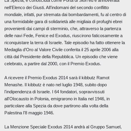
La Spezia, è conosciuta come Porta di Sion
ed è annoverata
nell'Elenco dei Giusti. All’indomani del secondo conflitto
mondiale, infatti, pur stremata dai bombardamenti, fu al centro di
una formidabile gara di solidarietà alle migliaia di profughi ebrei
provenienti dai campi di sterminio, che, attraverso la partenza
delle navi Fede, Fenice ed Exodus, riuscirono faticosamente a
riconquistare la terra di Israele. Tale episodio ha fatto ottenere la
Medaglia d’Oro al Valore Civile conferita il 25 aprile 2006 alla
città dal Presidente della Repubblica. Un episodio che viene
celebrato, a partire dal 2000, con il Premio Exodus.
A ricevere il Premio Exodus 2014 sarà il kibbutz Ramot
Menashe. Il kibbutz è nato nel luglio 1948, subito dopo
l'indipendenza di Israele. I 64 fondatori, sopravvissuti
all'Olocausto in Polonia, emigrarono in Italia nel 1946, in
particolare alla Spezia da dove partirono alla volta della
Palestina l’8 maggio 1946.
La Menzione Speciale Exodus 2014 andrà al
Gruppo Samuel
,