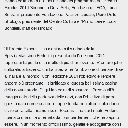
Hanno collaborato alla definizione del programma del Premio
Exodus 2014
Simonetta Della Seta
, Fondazione IIFCA,
Luca
Borzani
, presidente Fondazione Palazzo Ducale,
Piero Dello
Strologo
, presidente del Centro Culturale "Primo Levi e
Luca
Bondielli
, staff del sindaco.
“
Il Premio Exodus – ha dichiarato il sindaco della
Spezia
Massimo Federici
presentando l’edizione 2014 –
rappresenta per la città molto di più di un evento. E’ un progetto
culturale, attraverso cui La Spezia ha l’ambizione di parlare di sé
all’Italia e al mondo. Con l’edizione 2014 l’obiettivo è rendere
ancora più pregnante il significato di questa bellissima pagina
della nostra storia. Di qui la scelta di spostare il Premio all’8
maggio data della partenza delle navi, con l’obiettivo di porre
questa data come una delle tappe fondamentali del calendario
civile della città, ma non solo. Exodus – ha continuato Federici –
parla di una città stremata dai bombardamenti che ha saputo
essere, in un momento difficilissimo, gentile e accogliente con i