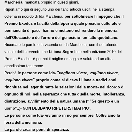
Marcheria
, mancata proprio in questi giorni.
Riportiamo qui di seguito uno dei tanti articoli usciti nella stampa
odierna in ricordo di Ida Marcheria,
per sottolineare l'impegno che il
Premio Exodus e la città della Spezia quale presidio culturale e
permanente di pace- hanno e mettono nel rendere la memoria
dell'Olocausto e dell'orrore del genocidio- un fatto quotidiano.
Ricordare le parole e la vicenda di Ida Marcheria, con il sottofondo
vocale dell'Intervento che
Liliana Segre
fece nella edizione 2010 del
Premio Exodus- è per noi il miglior omaggio e saluto ad un altra
grandissima testimone.
Perché
le persone come Ida- "
vogliono vivere, vogliono vivere,
vogliono
vivere"
proprio come si diceva Liliana a tredici anni
rinchiusa nel lager durante le selezioni della morte- nel ricordo di
ognuno di noi, nella speranza che tutta quella morte, intolleranza,
distruzione, avvilimento della natura umana (* "Se questo è un
uomo"..)- NON DEBBANO RIPETERSI MAI PIU'.
Le persone come Ida- vivranno in no per sempre. Coltiviamo la
forza della memoria.
Le parole creano ponti di speranza.