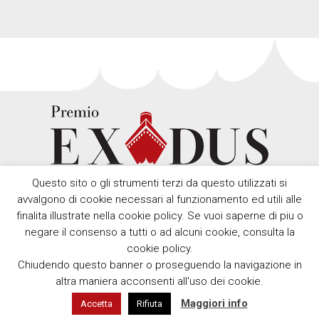
Questo sito o gli strumenti terzi da questo utilizzati si
avvalgono di cookie necessari al funzionamento ed utili alle
finalita illustrate nella cookie policy. Se vuoi saperne di piu o
negare il consenso a tutti o ad alcuni cookie, consulta la
cookie policy.
Chiudendo questo banner o proseguendo la navigazione in
Copyright © Premio Exodus 2012 - 2026 Comune della Spezia,
altra maniera acconsenti all'uso dei cookie.
Piazza Europa, 1 – 19124 La Spezia - Partita IVA 00211160114 -
Maggiori info
Accetta
Rifiuta
Policy
. Developed by
EmotionDesign